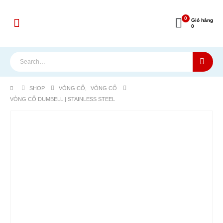
0
Giỏ hàng
0
SHOP
VÒNG CỔ
,
VÒNG CỔ
VÒNG CỔ DUMBELL | STAINLESS STEEL