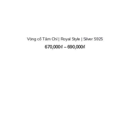
Vòng cổ Tăm Chỉ | Royal Style | Silver S925
670,000
₫
–
690,000
₫