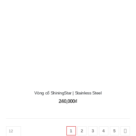
Vòng cổ ShiningStar | Stainless Steel
240,000
₫
1
2
3
4
5