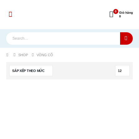
0
Giỏ hàng
0
SHOP
VÒNG CỔ