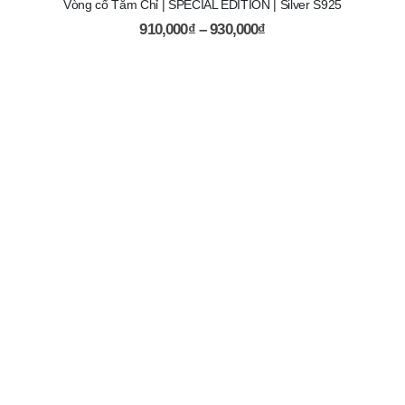
Vòng cổ Tăm Chỉ | SPECIAL EDITION | Silver S925
910,000
₫
–
930,000
₫