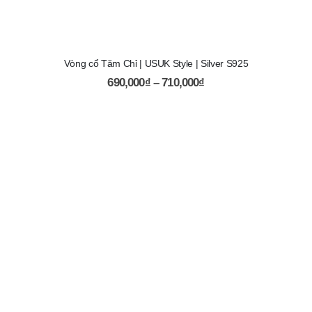
Vòng cổ Tăm Chỉ | USUK Style | Silver S925
690,000
₫
–
710,000
₫