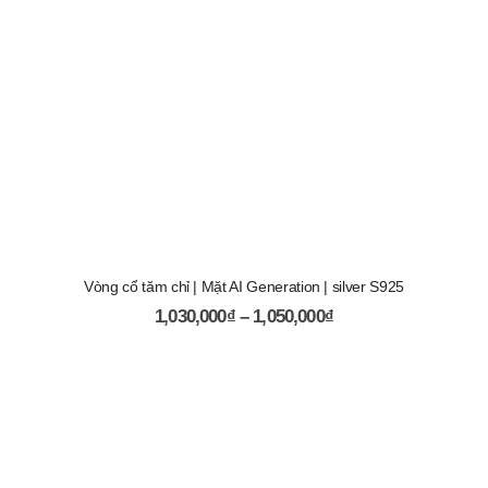
Vòng cổ tăm chỉ | Mặt AI Generation | silver S925
1,030,000
₫
–
1,050,000
₫