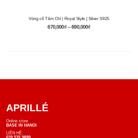
Vòng cổ Tăm Chỉ | Royal Style | Silver S925
670,000
₫
–
690,000
₫
APRILLÉ
Online store
BASE IN HANOI
LIÊN HỆ:
039 535 9899