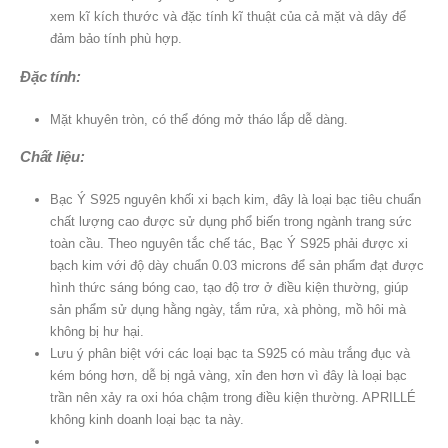
xem kĩ kích thước và đặc tính kĩ thuật của cả mặt và dây để
đảm bảo tính phù hợp.
Đặc tính:
Mặt khuyên tròn, có thể đóng mở tháo lắp dễ dàng.
Chất liệu:
Bạc Ý S925 nguyên khối xi bạch kim, đây là loại bạc tiêu chuẩn
chất lượng cao được sử dụng phổ biến trong ngành trang sức
toàn cầu. Theo nguyên tắc chế tác, Bạc Ý S925 phải được xi
bạch kim với độ dày chuẩn 0.03 microns để sản phẩm đạt được
hình thức sáng bóng cao, tạo độ trơ ở điều kiện thường, giúp
sản phẩm sử dụng hằng ngày, tắm rửa, xà phòng, mồ hôi mà
không bị hư hại.
Lưu ý phân biệt với các loại bạc ta S925 có màu trắng đục và
kém bóng hơn, dễ bị ngả vàng, xỉn đen hơn vì đây là loại bạc
trần nên xảy ra oxi hóa chậm trong điều kiện thường. APRILLÉ
không kinh doanh loại bạc ta này.