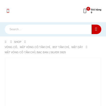
0
Giỏ hàng
0
SHOP
VÒNG CỔ
,
MẶT VÒNG CỔ TĂM CHỈ
,
BST TĂM CHỈ
,
MẶT DÂY
MẶT VÒNG CỔ TĂM CHỈ | BẠC ĐAN | SILVER S925