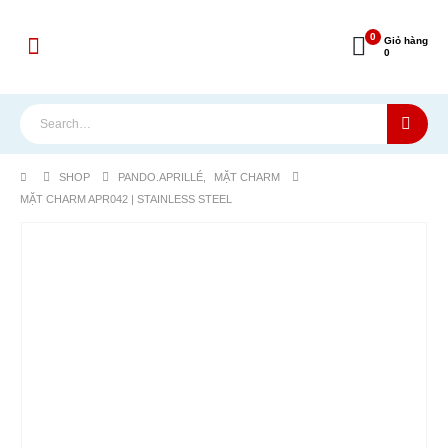
0
Giỏ hàng
0
SHOP
PANDO.APRILLÉ
,
MẶT CHARM
MẶT CHARM APR042 | STAINLESS STEEL