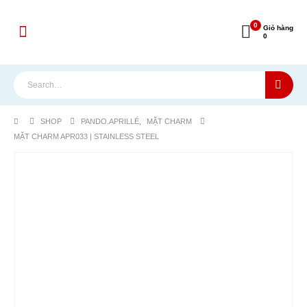
0
Giỏ hàng
0
SHOP
PANDO.APRILLÉ
,
MẶT CHARM
MẶT CHARM APR033 | STAINLESS STEEL