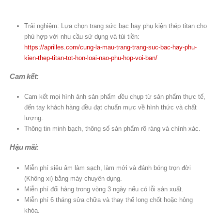
Trải nghiệm: Lựa chọn trang sức bạc hay phụ kiện thép titan cho
phù hợp với nhu cầu sử dụng và túi tiền:
https://aprilles.com/cung-la-mau-trang-trang-suc-bac-hay-phu-
kien-thep-titan-tot-hon-loai-nao-phu-hop-voi-ban/
Cam kết:
Cam kết mọi hình ảnh sản phẩm đều chụp từ sản phẩm thực tế,
đến tay khách hàng đều đạt chuẩn mực về hình thức và chất
lượng.
Thông tin minh bạch, thông số sản phẩm rõ ràng và chính xác.
Hậu mãi:
Miễn phí siêu âm làm sạch, làm mới và đánh bóng trọn đời
(Không xi) bằng máy chuyên dụng.
Miễn phí đổi hàng trong vòng 3 ngày nếu có lỗi sản xuất.
Miễn phí 6 tháng sửa chữa và thay thế long chốt hoặc hỏng
khóa.