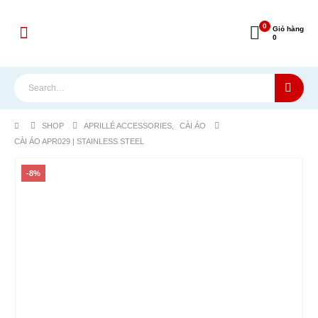
0
Giỏ hàng
0
SHOP
APRILLÉ ACCESSORIES
,
CÀI ÁO
CÀI ÁO APR029 | STAINLESS STEEL
-8%