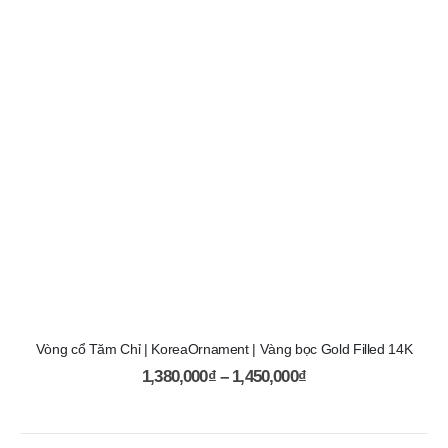
Vòng cổ Tăm Chỉ | KoreaOrnament | Vàng bọc Gold Filled 14K
1,380,000
₫
–
1,450,000
₫