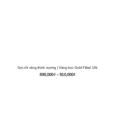
Sợi chỉ vàng thịnh vượng | Vàng bọc Gold Filled 14k
890,000
₫
–
910,000
₫