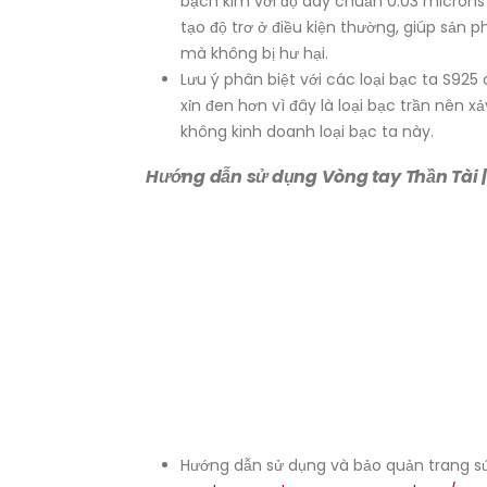
bạch kim với độ dày chuẩn 0.03 microns
tạo độ trơ ở điều kiện thường, giúp sản
mà không bị hư hại.
Lưu ý phân biệt với các loại bạc ta S92
xỉn đen hơn vì đây là loại bạc trần nên x
không kinh doanh loại bạc ta này.
Hướng dẫn sử dụng Vòng tay Thần Tài |
Hướng dẫn sử dụng và bảo quản trang sức