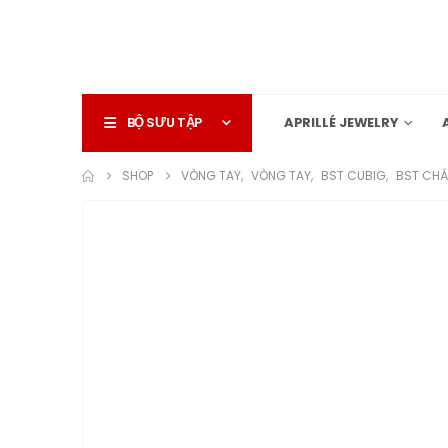
BỘ SƯU TẬP
APRILLÉ JEWELRY
SHOP
VÒNG TAY
,
VÒNG TAY
,
BST CUBIG
,
BST CHÁ