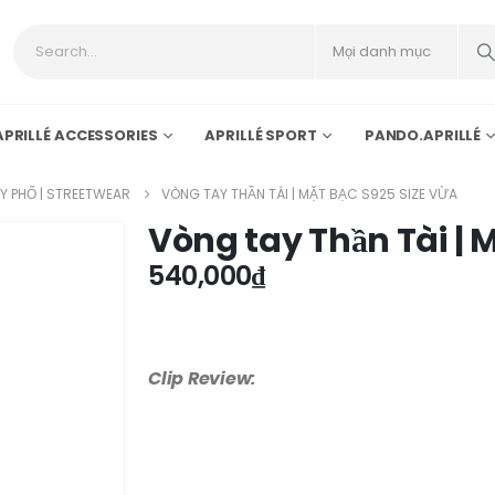
APRILLÉ ACCESSORIES
APRILLÉ SPORT
PANDO.APRILLÉ
Y PHỐ | STREETWEAR
VÒNG TAY THẦN TÀI | MẶT BẠC S925 SIZE VỪA
Vòng tay Thần Tài | M
540,000
₫
Clip Review: