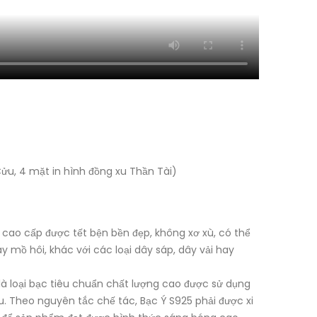
u, 4 mặt in hình đồng xu Thần Tài)
i cao cấp được tết bện bền đẹp, không xơ xù, có thể
mồ hôi, khác với các loại dây sáp, dây vải hay
 là loại bạc tiêu chuẩn chất lượng cao được sử dụng
. Theo nguyên tắc chế tác, Bạc Ý S925 phải được xi