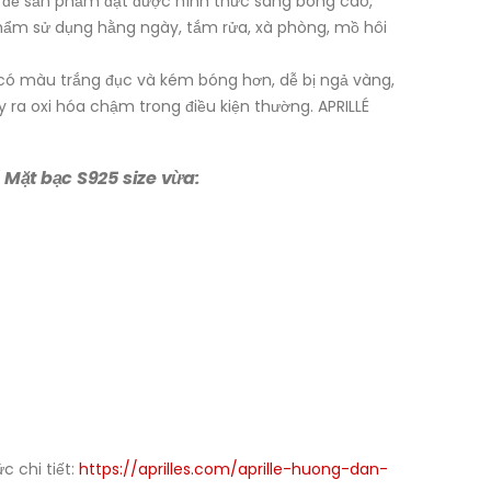
 để sản phẩm đạt được hình thức sáng bóng cao,
 phẩm sử dụng hằng ngày, tắm rửa, xà phòng, mồ hôi
5 có màu trắng đục và kém bóng hơn, dễ bị ngả vàng,
ảy ra oxi hóa chậm trong điều kiện thường. APRILLÉ
 Mặt bạc S925 size vừa:
 chi tiết:
https://aprilles.com/aprille-huong-dan-