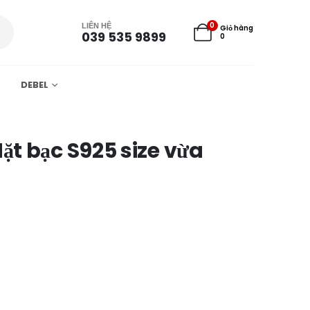
0
LIÊN HỆ
Giỏ hàng
039 535 9899
0
DEBEL
ặt bạc S925 size vừa