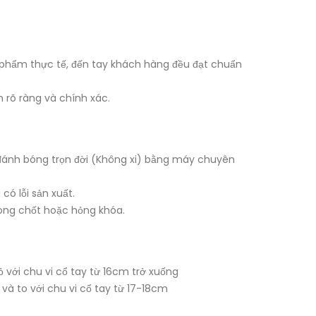
 phẩm thực tế, đến tay khách hàng đều đạt chuẩn
 rõ ràng và chính xác.
đánh bóng trọn đời (Không xi) bằng máy chuyên
có lỗi sản xuất.
long chốt hoặc hỏng khóa.
 với chu vi cổ tay từ 16cm trở xuống
 và to với chu vi cổ tay từ 17-18cm