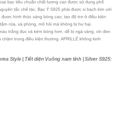
 loại bạc tiêu chuẩn chất lượng cao được sử dụng phổ
nguyên tắc chế tác, Bạc Ý S925 phải được xi bạch kim với
được hình thức sáng bóng cao, tạo độ trơ ở điều kiện
tắm rửa, xà phòng, mồ hôi mà không bị hư hại.
 màu trắng đục và kém bóng hơn, dễ bị ngả vàng, xỉn đen
hóa chậm trong điều kiện thường. APRILLÉ không kinh
a Style | Tiết diện Vuông nam tính | Silver S925: