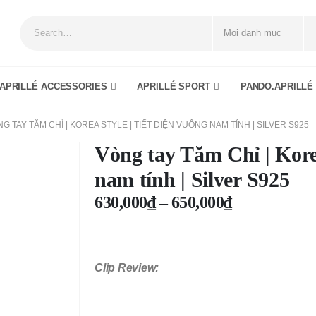
APRILLÉ ACCESSORIES
APRILLÉ SPORT
PANDO.APRILLÉ
G TAY TĂM CHỈ | KOREA STYLE | TIẾT DIỆN VUÔNG NAM TÍNH | SILVER S925
Vòng tay Tăm Chỉ | Korea
nam tính | Silver S925
630,000
₫
–
650,000
₫
Clip Review: