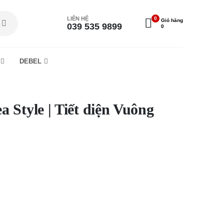
LIÊN HỆ
0
Giỏ hàng
039 535 9899
0
DEBEL
 Style | Tiết diện Vuông