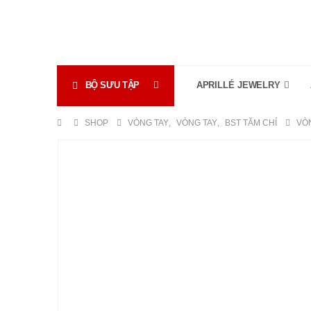
BỘ SƯU TẬP
APRILLÉ JEWELRY
SHOP
VÒNG TAY
,
VÒNG TAY
,
BST TĂM CHỈ
VÒN