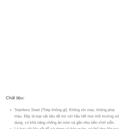
Chất liệu:
Stainless Steel (Thép không gỉ): Không xỉn màu, không phai
màu. Đây là loại vật liệu rất trơ với hầu hết mọi môi trường sử
dụng, có khả năng chống ăn mòn và gần như bền vĩnh viễn.
Là loại vật liệu rất dễ sử dụng và bảo quản, có thể đeo liên tục