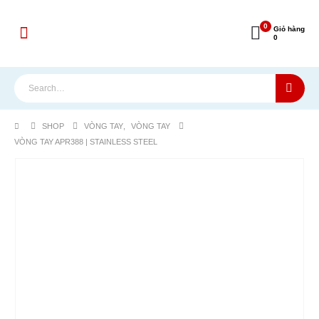
0
Giỏ hàng
0
SHOP
VÒNG TAY
,
VÒNG TAY
VÒNG TAY APR388 | STAINLESS STEEL