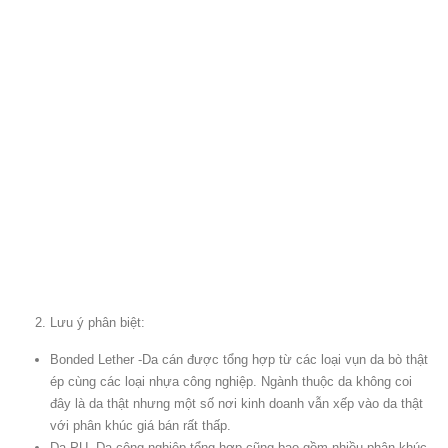
Lưu ý phân biệt:
Bonded Lether -Da cán được tổng hợp từ các loại vụn da bò thật
ép cùng các loại nhựa công nghiệp. Ngành thuộc da không coi
đây là da thật nhưng một số nơi kinh doanh vẫn xếp vào da thật
với phân khúc giá bán rất thấp.
Da PU, Da công nghiệp tổng hợp cũng bao gồm nhiều phân khúc