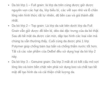
Da bò lớp 1 – Full grain: là lớp da trên cùng được giữ được
nguyên vẹn các hạt da, lớp biểu bì, các vết sẹo nhỏ và lỗ chân
lông nên hình thức rất tự nhiên, độ bền cao và giá thành đắt
nhất.
Da bò lớp 2 – Top grain: Là lớp da sát bên dưới lớp da Full
Grain vẫn giữ được đồ bền bỉ, dẻo dai đặc trưng của da bò thật.
Sau đó bề mặt da được cán mịn, dập tạo hình các loại vân mà
chúng ta vẫn thường thấy. Cuối cùng da được phủ 1 lớp
Polymer giúp chống bám bụi bẩn và chống thấm nước tốt hơn.
Tất cả các sản phẩm của DeBel đều sử dụng loại da bò lớp 2
này.
Da bò lớp 3 – Genuine grain: Da lớp 3 mất đi có kết cấu mô sợi
lỏng lẻo và kém bền chặt nên phải sử dụng keo và chất tạo bề
mặt để tạo hình da và cải thiện chất lượng da.