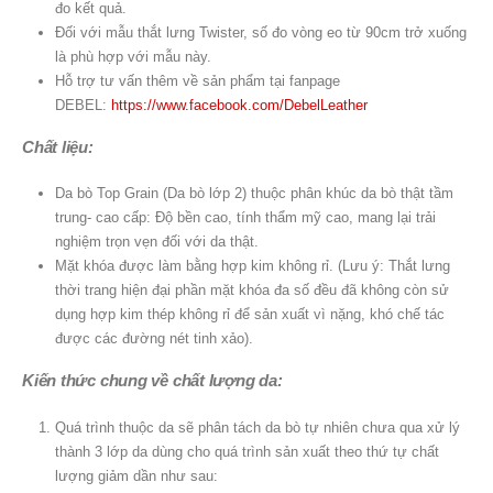
đo kết quả.
Đối với mẫu thắt lưng Twister, số đo vòng eo từ 90cm trở xuống
là phù hợp với mẫu này.
Hỗ trợ tư vấn thêm về sản phẩm tại fanpage
DEBEL:
https://www.facebook.com/DebelLeather
Chất liệu:
Da bò Top Grain (Da bò lớp 2) thuộc phân khúc da bò thật tầm
trung- cao cấp: Độ bền cao, tính thẩm mỹ cao, mang lại trải
nghiệm trọn vẹn đối với da thật.
Mặt khóa được làm bằng hợp kim không rỉ. (Lưu ý: Thắt lưng
thời trang hiện đại phần mặt khóa đa số đều đã không còn sử
dụng hợp kim thép không rỉ để sản xuất vì nặng, khó chế tác
được các đường nét tinh xảo).
Kiến thức chung về chất lượng da:
Quá trình thuộc da sẽ phân tách da bò tự nhiên chưa qua xử lý
thành 3 lớp da dùng cho quá trình sản xuất theo thứ tự chất
lượng giảm dần như sau: