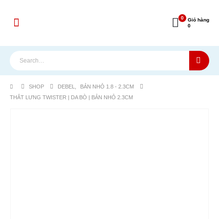
0
Giỏ hàng
0
SHOP
DEBEL
,
BẢN NHỎ 1.8 - 2.3CM
THẮT LƯNG TWISTER | DA BÒ | BẢN NHỎ 2.3CM