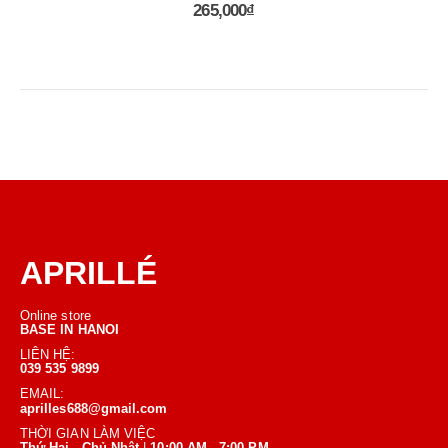
265,000
₫
APRILLÉ
Online store
BASE IN HANOI
LIÊN HỆ:
039 535 9899
EMAIL:
aprilles688@gmail.com
THỜI GIAN LÀM VIỆC
Thứ Hai
-
Chủ Nhật
|
10:00 AM
-
7:00 PM