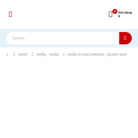
0
Giỏ hàng
0
SHOP
NHẪN
,
NHẪN
NHẪN ICONICSHINING | SILVER S925