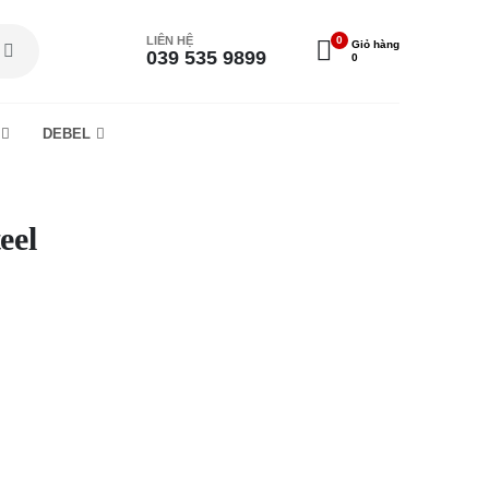
LIÊN HỆ
0
Giỏ hàng
039 535 9899
0
DEBEL
eel