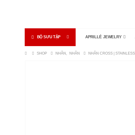
BỘ SƯU TẬP
APRILLÉ JEWELRY
SHOP
NHẪN
,
NHẪN
NHẪN CROSS | STAINLESS